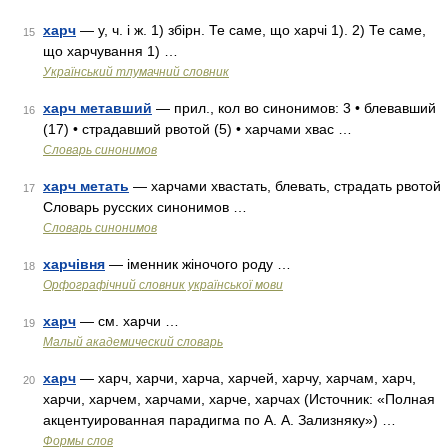
харч
— у, ч. і ж. 1) збірн. Те саме, що харчі 1). 2) Те саме,
15
що харчування 1) …
Український тлумачний словник
харч метавший
— прил., кол во синонимов: 3 • блевавший
16
(17) • страдавший рвотой (5) • харчами хвас …
Словарь синонимов
харч метать
— харчами хвастать, блевать, страдать рвотой
17
Словарь русских синонимов …
Словарь синонимов
харчівня
— іменник жіночого роду …
18
Орфографічний словник української мови
харч
— см. харчи …
19
Малый академический словарь
харч
— харч, харчи, харча, харчей, харчу, харчам, харч,
20
харчи, харчем, харчами, харче, харчах (Источник: «Полная
акцентуированная парадигма по А. А. Зализняку») …
Формы слов