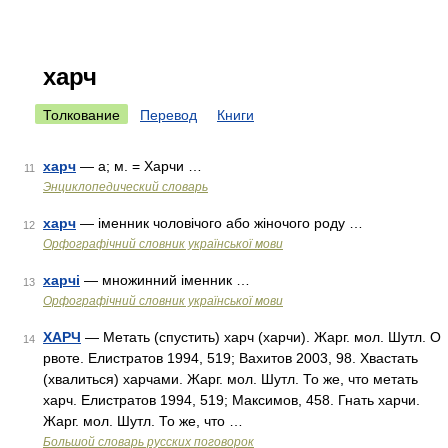
харч
Толкование
Перевод
Книги
харч
— а; м. = Харчи …
11
Энциклопедический словарь
харч
— іменник чоловічого або жіночого роду …
12
Орфографічний словник української мови
харчі
— множинний іменник …
13
Орфографічний словник української мови
ХАРЧ
— Метать (спустить) харч (харчи). Жарг. мол. Шутл. О
14
рвоте. Елистратов 1994, 519; Вахитов 2003, 98. Хвастать
(хвалиться) харчами. Жарг. мол. Шутл. То же, что метать
харч. Елистратов 1994, 519; Максимов, 458. Гнать харчи.
Жарг. мол. Шутл. То же, что …
Большой словарь русских поговорок